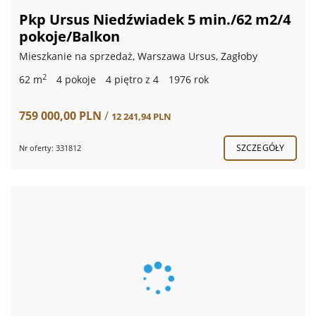
Pkp Ursus Niedźwiadek 5 min./62 m2/4
pokoje/Balkon
Mieszkanie na sprzedaż, Warszawa Ursus, Zagłoby
2
62 m
4 pokoje
4 piętro z 4
1976 rok
759 000,00 PLN
/
12 241,94 PLN
SZCZEGÓŁY
Nr oferty: 331812