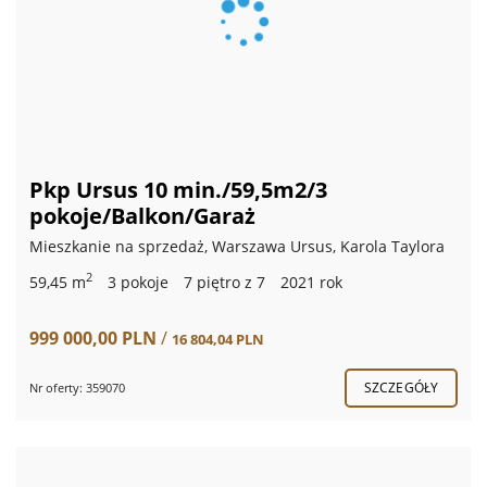
Pkp Ursus 10 min./59,5m2/3
pokoje/Balkon/Garaż
Mieszkanie na sprzedaż, Warszawa Ursus, Karola Taylora
2
59,45 m
3 pokoje
7 piętro z 7
2021 rok
999 000,00 PLN
/
16 804,04 PLN
SZCZEGÓŁY
Nr oferty: 359070