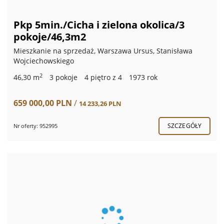
Pkp 5min./Cicha i zielona okolica/3
pokoje/46,3m2
Mieszkanie na sprzedaż, Warszawa Ursus, Stanisława
Wojciechowskiego
2
46,30 m
3 pokoje
4 piętro z 4
1973 rok
659 000,00 PLN
/
14 233,26 PLN
SZCZEGÓŁY
Nr oferty: 952995