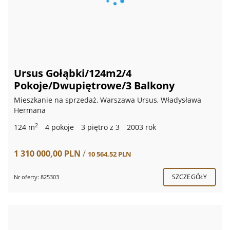
Ursus Gołąbki/124m2/4
Pokoje/Dwupiętrowe/3 Balkony
Mieszkanie na sprzedaż, Warszawa Ursus, Władysława
Hermana
2
124 m
4 pokoje
3 piętro z 3
2003 rok
1 310 000,00 PLN
/
10 564,52 PLN
SZCZEGÓŁY
Nr oferty: 825303