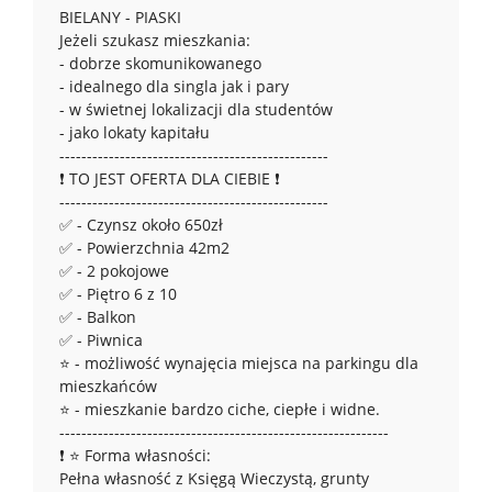
BIELANY - PIASKI
Jeżeli szukasz mieszkania:
- dobrze skomunikowanego
- idealnego dla singla jak i pary
- w świetnej lokalizacji dla studentów
- jako lokaty kapitału
-------------------------------------------------
❗ TO JEST OFERTA DLA CIEBIE ❗
-------------------------------------------------
✅ - Czynsz około 650zł
✅ - Powierzchnia 42m2
✅ - 2 pokojowe
✅ - Piętro 6 z 10
✅ - Balkon
✅ - Piwnica
⭐ - możliwość wynajęcia miejsca na parkingu dla
mieszkańców
⭐ - mieszkanie bardzo ciche, ciepłe i widne.
------------------------------------------------------------
❗ ⭐ Forma własności:
Pełna własność z Księgą Wieczystą, grunty