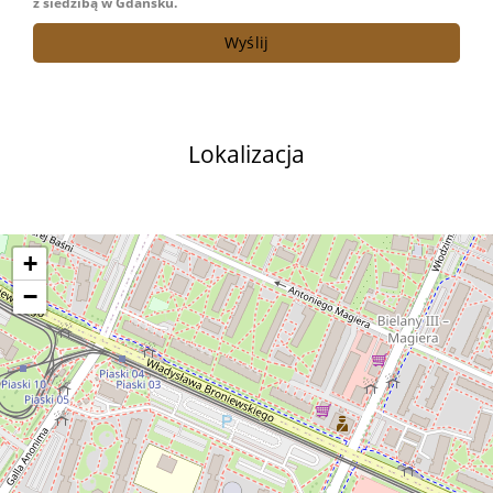
z siedzibą w Gdańsku.
Lokalizacja
+
−